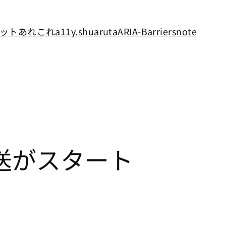
ットあれこれ
a11y.shuaruta
ARIA-Barriers
note
送がスタート