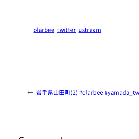
olarbee
twitter
ustream
←
岩手県山田町(2) #olarbee #yamada_t