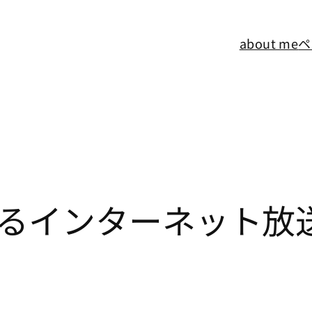
about me
ペ
るインターネット放