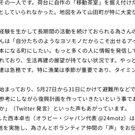
その一人です。荷台に自作の「移動茶室」を据え付け
としていられなかった。地図をみて山田町が特に大変
経験を生かして長期間の活動を続けておられる為さん
んは「自分たちのようなヨソモノだからこそ出せるア
本になる町にしたい。もっと多くの人に情報を発信し
れており、生活再建の展望が持てない状況です。やっ
建は急務です。特に漁業は季節が重要であり、タイミ
始まっており、5月27日から31日にかけて避難所など
参考にしながら復興計画を作っていきたいという事で
（Twitter 発言）といった声もあがっています。
西本卓也（オラビー・ジャパン代表 @24motz）は
m 放送を実施し、為さんとボランティア仲間の「声」をお