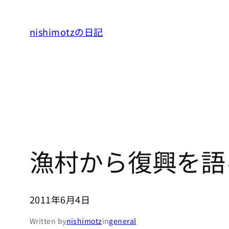
内
容
nishimotzの日記
を
ス
キ
ッ
プ
漁村から復興を語
2011年6月4日
Written by
nishimotz
in
general