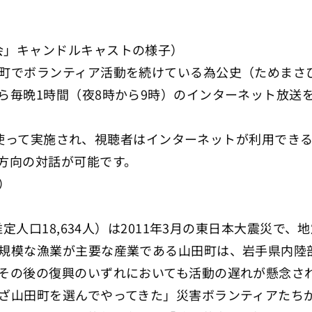
会」キャンドルキャストの様子）
町でボランティア活動を続けている為公史（ためまさ
ら毎晩1時間（夜8時から9時）のインターネット放送
m を使って実施され、視聴者はインターネットが利用で
方向の対話が可能です。
）
推定人口18,634人）は2011年3月の東日本大震災
規模な漁業が主要な産業である山田町は、岩手県内陸
その後の復興のいずれにおいても活動の遅れが懸念さ
ざ山田町を選んでやってきた」災害ボランティアたちが