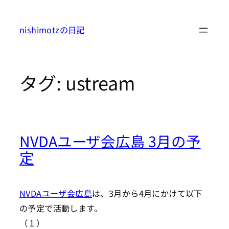
内
容
nishimotzの日記
を
ス
キ
タグ:
ustream
ッ
プ
NVDAユーザ会広島 3月の予
定
NVDAユーザ会広島
は、3月から4月にかけて以下
の予定で活動します。
（１）