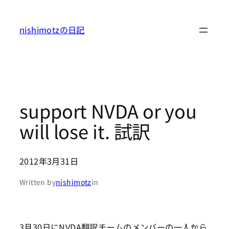
内
容
nishimotzの日記
を
ス
キ
ッ
プ
support NVDA or you
will lose it. 試訳
2012年3月31日
Written by
nishimotz
in
3月30日にNVDA翻訳チームのメンバーの一人から