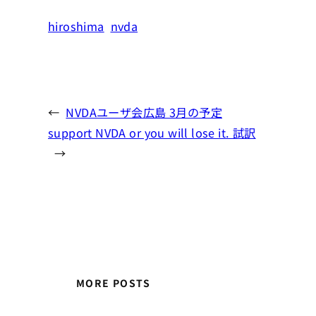
hiroshima
nvda
←
NVDAユーザ会広島 3月の予定
support NVDA or you will lose it. 試訳
→
MORE POSTS