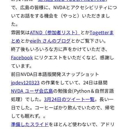
で、広島の皆様に、NVDAとアクセシビリティにつ
いてお話をする機会を（やっと）いただきまし
た。
雰囲気は
ATND（参加者リスト）
とか
Togetterま
とめ
とか
eielh さんのブログ
とかご覧下さい。
終了後もいろいろな方に声をかけていただき、
Facebook
にリクエストをいただくなど、感謝し
ています。
前日NVDA日本語版開発スナップショット
jpdev120323
の作業をしていて、24日は昼間
NVDA ユーザ会広島
の勉強会(Python＆自然言語
処理）でした。
3月24日のツイート一覧
。長い一
日でした。コーヒーばかり飲んでいたので、帰宅
しても眠れず。。
準備したスライド
をほとんど使わないで、アドリ