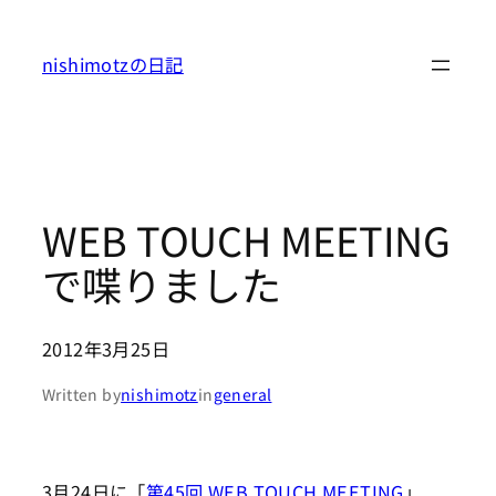
内
容
nishimotzの日記
を
ス
キ
ッ
プ
WEB TOUCH MEETING
で喋りました
2012年3月25日
Written by
nishimotz
in
general
3月24日に「
第45回 WEB TOUCH MEETING
」