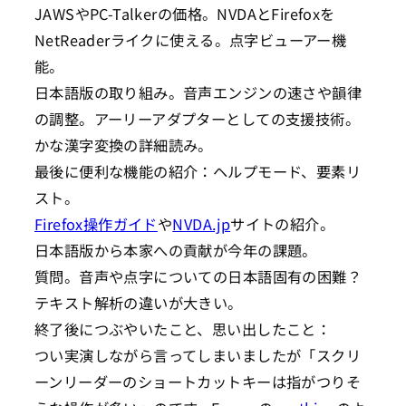
JAWSやPC-Talkerの価格。NVDAとFirefoxを
NetReaderライクに使える。点字ビューアー機
能。
日本語版の取り組み。音声エンジンの速さや韻律
の調整。アーリーアダプターとしての支援技術。
かな漢字変換の詳細読み。
最後に便利な機能の紹介：ヘルプモード、要素リ
スト。
Firefox操作ガイド
や
NVDA.jp
サイトの紹介。
日本語版から本家への貢献が今年の課題。
質問。音声や点字についての日本語固有の困難？
テキスト解析の違いが大きい。
終了後につぶやいたこと、思い出したこと：
つい実演しながら言ってしまいましたが「スクリ
ーンリーダーのショートカットキーは指がつりそ