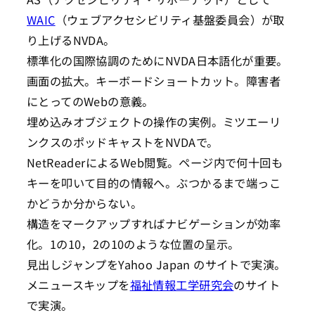
WAIC
（ウェブアクセシビリティ基盤委員会）が取
り上げるNVDA。
標準化の国際協調のためにNVDA日本語化が重要。
画面の拡大。キーボードショートカット。障害者
にとってのWebの意義。
埋め込みオブジェクトの操作の実例。ミツエーリ
ンクスのポッドキャストをNVDAで。
NetReaderによるWeb閲覧。ページ内で何十回も
キーを叩いて目的の情報へ。ぶつかるまで端っこ
かどうか分からない。
構造をマークアップすればナビゲーションが効率
化。1の10，2の10のような位置の呈示。
見出しジャンプをYahoo Japan のサイトで実演。
メニュースキップを
福祉情報工学研究会
のサイト
で実演。