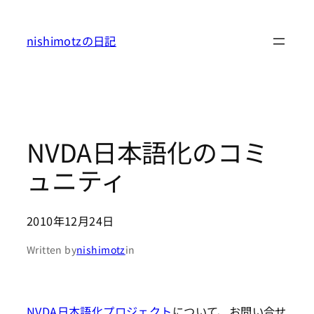
内
容
nishimotzの日記
を
ス
キ
ッ
プ
NVDA日本語化のコミ
ュニティ
2010年12月24日
Written by
nishimotz
in
NVDA日本語化プロジェクト
について、お問い合せ