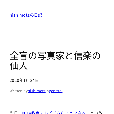
内
容
nishimotzの日記
を
ス
キ
ッ
プ
全盲の写真家と信楽の
仙人
2010年1月24日
Written by
nishimotz
in
general
先日、
NHK教育テレビ「きらっといきる」
という