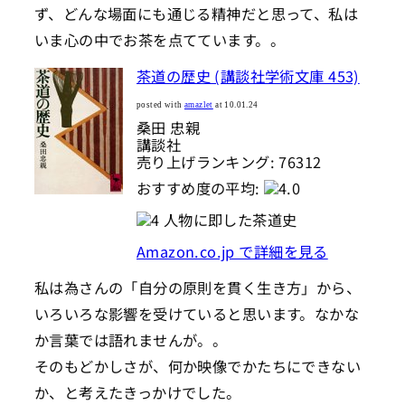
ず、どんな場面にも通じる精神だと思って、私は
いま心の中でお茶を点てています。。
茶道の歴史 (講談社学術文庫 453)
posted with
amazlet
at 10.01.24
桑田 忠親
講談社
売り上げランキング: 76312
おすすめ度の平均:
人物に即した茶道史
Amazon.co.jp で詳細を見る
私は為さんの「自分の原則を貫く生き方」から、
いろいろな影響を受けていると思います。なかな
か言葉では語れませんが。。
そのもどかしさが、何か映像でかたちにできない
か、と考えたきっかけでした。