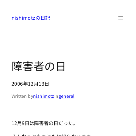
内
容
nishimotzの日記
を
ス
キ
ッ
プ
障害者の日
2006年12月13日
Written by
nishimotz
in
general
12月9日は障害者の日だった。