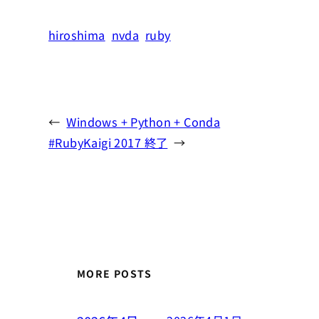
hiroshima
nvda
ruby
←
Windows + Python + Conda
#RubyKaigi 2017 終了
→
MORE POSTS