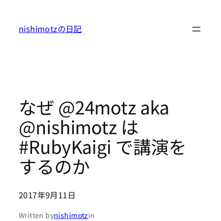
内
容
nishimotzの日記
を
ス
キ
ッ
プ
なぜ @24motz aka
@nishimotz は
#RubyKaigi で講演を
するのか
2017年9月11日
Written by
nishimotz
in