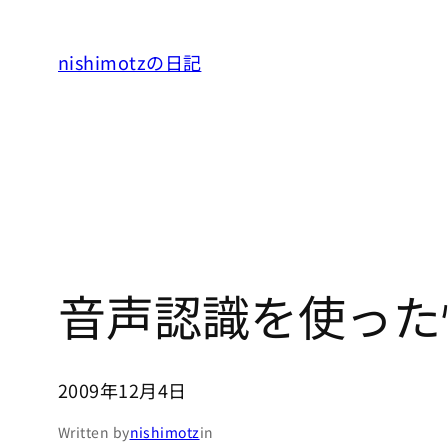
内
容
nishimotzの日記
を
ス
キ
ッ
プ
音声認識を使った
2009年12月4日
Written by
nishimotz
in