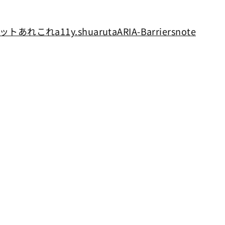
ットあれこれ
a11y.shuaruta
ARIA-Barriers
note