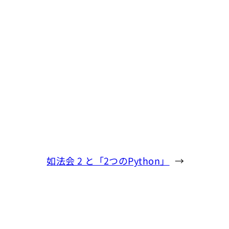
如法会 2 と「2つのPython」
→