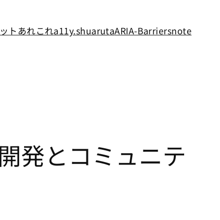
ットあれこれ
a11y.shuaruta
ARIA-Barriers
note
DA の開発とコミュニテ