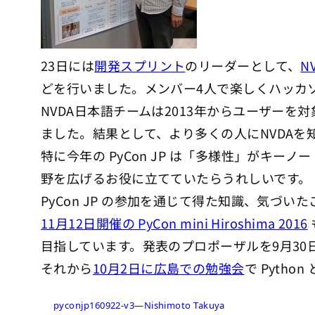
23日には
開発スプリント
のリーダーとして、
N
どを行いました。メンバー4人で楽しくハッカ
NVDA日本語チームは2013年からユーザー
ました。結果として、より多くの人にNVDA
特に今年の PyCon JP は「多様性」が
野を広げるお役に立てていたらうれしいです。
PyCon JP の参加を通じて得た知識、気づ
11月12日開催の PyCon mini Hiroshima 2016
目指しています。発表のプロポーザルを9月30
それから
10月2日に広島での勉強会
で Pyth
pyconjp160922-v3
—
Nishimoto Takuya