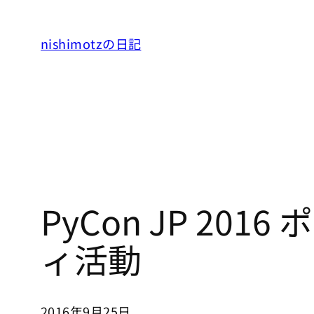
内
容
nishimotzの日記
を
ス
キ
ッ
プ
PyCon JP 20
ィ活動
2016年9月25日