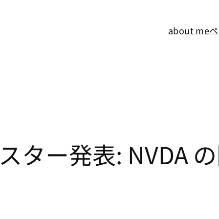
about me
ペ
16 ポスター発表: NV