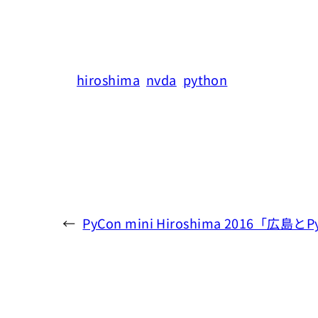
hiroshima
nvda
python
←
PyCon mini Hiroshima 2016「広島とPy