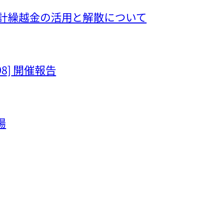
hima 会計繰越金の活用と解散について
[98] 開催報告
場