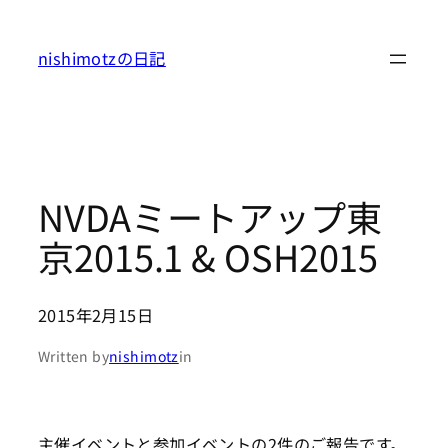
内
容
nishimotzの日記
を
ス
キ
ッ
プ
NVDAミートアップ東
京2015.1 & OSH2015
2015年2月15日
Written by
nishimotz
in
主催イベントと参加イベントの2件のご報告です。