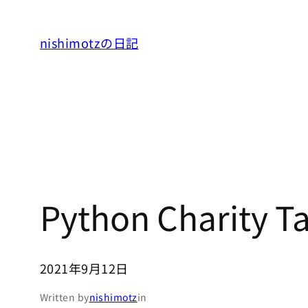
内
容
nishimotzの日記
を
ス
キ
ッ
プ
Python Charity Ta
2021年9月12日
Written by
nishimotz
in