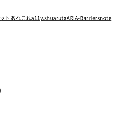
ットあれこれ
a11y.shuaruta
ARIA-Barriers
note
9