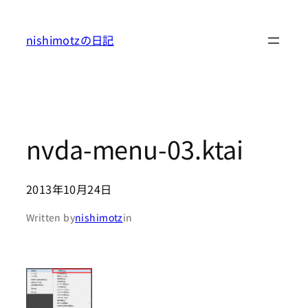
内
容
nishimotzの日記
を
ス
キ
ッ
プ
nvda-menu-03.ktai
2013年10月24日
Written by
nishimotz
in