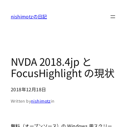
内
容
nishimotzの日記
を
ス
キ
ッ
プ
NVDA 2018.4jp と
FocusHighlight の現状
2018年12月18日
Written by
nishimotz
in
無料（オープンソース）の Windows 用スクリー