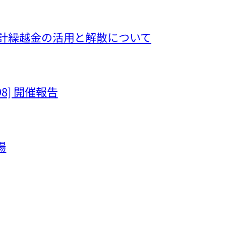
hima 会計繰越金の活用と解散について
[98] 開催報告
場