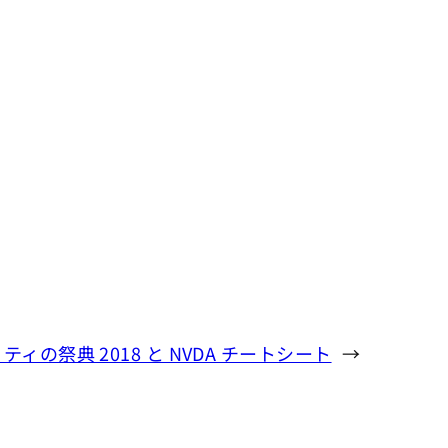
ィの祭典 2018 と NVDA チートシート
→