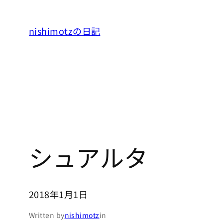
内
容
nishimotzの日記
を
ス
キ
ッ
プ
シュアルタ
2018年1月1日
Written by
nishimotz
in