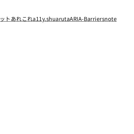
ットあれこれ
a11y.shuaruta
ARIA-Barriers
note