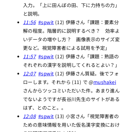
入力。「上に田んぼの田、下に力持ちの力」
と説明。
11:56
#spwit
(12) 伊藤さん「課題：要素分
解の程度。階層的に説明するべき？ 効率よ
いデータの増やし方？ 画像表示のサイズ変
更など。視覚障害者による試用を予定」
11:57
#spwit
(12) 伊藤さん「課題：熟語の
それぞれの漢字を説明してくれるとよい？」
12:07
#spwit
(12) 伊藤さん質疑。後でフォ
ローします。それから (11) で @
mushakei
さんからツッコミいただいた件。あまり進ん
でないようですが長谷川先生のサイトがある
はず、とのこと。。
12:08
#spwit
(13) 小宮さん「視覚障害者の
ための意味情報を用いた仮名漢字変換におけ