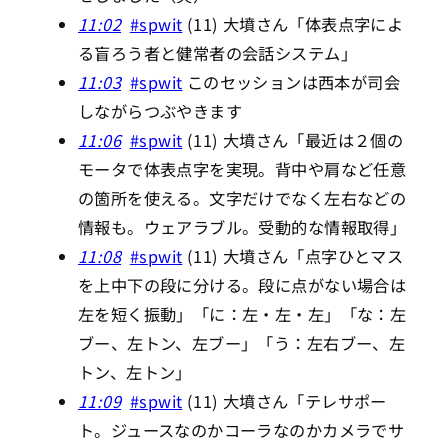
11:02
#spwit
(11) 大墳さん「体表点字によ
る盲ろう者と健常者の会話システム」
11:03
#spwit
このセッションは西本が司会
しながらつぶやきます
11:06
#spwit
(11) 大墳さん「最近は２個の
モータで体表点字を実現。背中や肩など任意
の箇所を使える。文字だけでなく左右などの
情報も。ウェアラブル。受動的な情報取得」
11:08
#spwit
(11) 大墳さん「点字ひとマス
を上中下の段に分ける。段に点がない場合は
左を短く振動」「に：左・左・左」「な：左
ブー、左トン、左ブー」「う：左右ブー、左
トン、左トン」
11:09
#spwit
(11) 大墳さん「テレサポー
ト。ジュースなのかコーラなのかカメラでサ