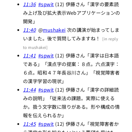
11:36
#spwit
(12) 伊藤さん「漢字の要素読
み上げ及び拡大表示Webアプリケーションの
開発」
11:40
@
mushakei
次の講演が始まってしま
いました。後で質問してみますね！
[
in reply
to mushakei
]
11:41
#spwit
(12) 伊藤さん「漢字は日本語
である」「漢点字の提案：８点。六点漢字：
６点。昭和４７年長谷川さん」「視覚障害者
の漢字学習の現状」
11:44
#spwit
(12) 伊藤さん「漢字の詳細読
みの説明」「従来法の課題。実際に使える
か。扱う文字数に限りがある。形や構成の情
報を伝えられるか」
11:45
#spwit
(12) 伊藤さん「視覚障害者か