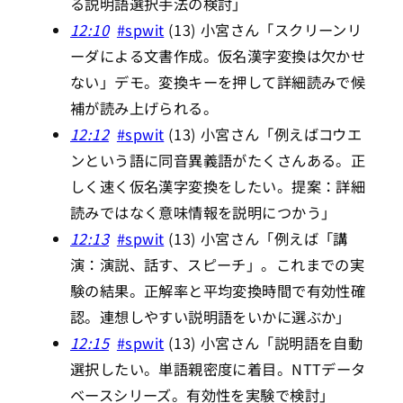
る説明語選択手法の検討」
12:10
#spwit
(13) 小宮さん「スクリーンリ
ーダによる文書作成。仮名漢字変換は欠かせ
ない」デモ。変換キーを押して詳細読みで候
補が読み上げられる。
12:12
#spwit
(13) 小宮さん「例えばコウエ
ンという語に同音異義語がたくさんある。正
しく速く仮名漢字変換をしたい。提案：詳細
読みではなく意味情報を説明につかう」
12:13
#spwit
(13) 小宮さん「例えば「講
演：演説、話す、スピーチ」。これまでの実
験の結果。正解率と平均変換時間で有効性確
認。連想しやすい説明語をいかに選ぶか」
12:15
#spwit
(13) 小宮さん「説明語を自動
選択したい。単語親密度に着目。NTTデータ
ベースシリーズ。有効性を実験で検討」