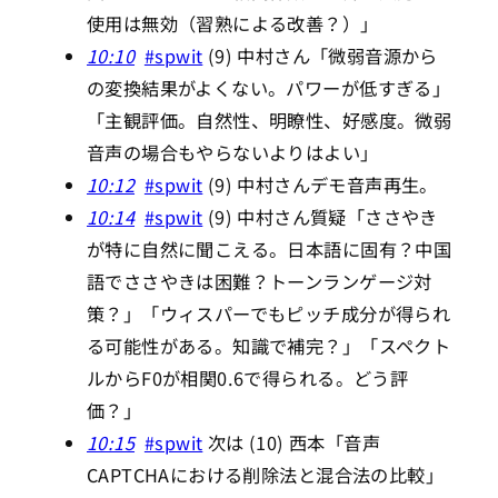
使用は無効（習熟による改善？）」
10:10
#spwit
(9) 中村さん「微弱音源から
の変換結果がよくない。パワーが低すぎる」
「主観評価。自然性、明瞭性、好感度。微弱
音声の場合もやらないよりはよい」
10:12
#spwit
(9) 中村さんデモ音声再生。
10:14
#spwit
(9) 中村さん質疑「ささやき
が特に自然に聞こえる。日本語に固有？中国
語でささやきは困難？トーンランゲージ対
策？」「ウィスパーでもピッチ成分が得られ
る可能性がある。知識で補完？」「スペクト
ルからF0が相関0.6で得られる。どう評
価？」
10:15
#spwit
次は (10) 西本「音声
CAPTCHAにおける削除法と混合法の比較」