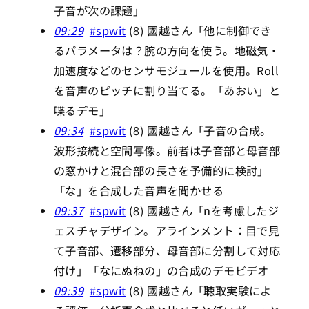
子音が次の課題」
09:29
#spwit
(8) 國越さん「他に制御でき
るパラメータは？腕の方向を使う。地磁気・
加速度などのセンサモジュールを使用。Roll
を音声のピッチに割り当てる。「あおい」と
喋るデモ」
09:34
#spwit
(8) 國越さん「子音の合成。
波形接続と空間写像。前者は子音部と母音部
の窓かけと混合部の長さを予備的に検討」
「な」を合成した音声を聞かせる
09:37
#spwit
(8) 國越さん「nを考慮したジ
ェスチャデザイン。アラインメント：目で見
て子音部、遷移部分、母音部に分割して対応
付け」「なにぬねの」の合成のデモビデオ
09:39
#spwit
(8) 國越さん「聴取実験によ