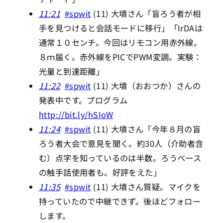
11:21
#spwit
(11) 大墳さん「盲ろう者が相
手を見つけると会話モードに移行」「IrDAは
通常１０センチ。今回はリモコン用赤外線。
８ｍ届く。赤外線をPICでPWM変調。実験：
光量と到達距離」
11:22
#spwit
(11) 大墳（おおつか）さんの
発表中です。プログラム
http://bit.ly/hSIoW
11:24
#spwit
(11) 大墳さん「今年８月の盲
ろう者大会で意見を聞く。約30人（介助者含
む）点字を知っているのは半数。ろうベース
の触手話使用者も。好評をえた」
11:35
#spwit
(11) 大墳さん質疑。マイクを
持っていたので中継できず。後ほどフォロー
します。