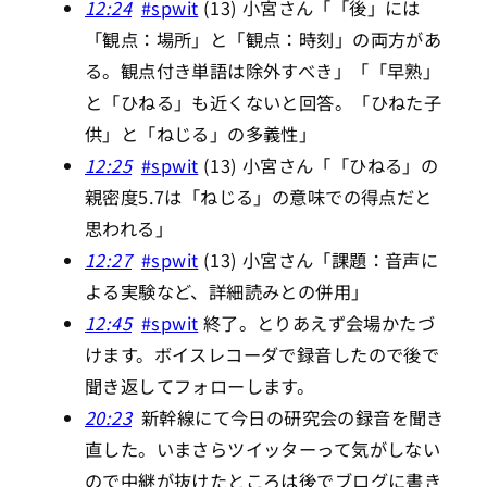
12:24
#spwit
(13) 小宮さん「「後」には
「観点：場所」と「観点：時刻」の両方があ
る。観点付き単語は除外すべき」「「早熟」
と「ひねる」も近くないと回答。「ひねた子
供」と「ねじる」の多義性」
12:25
#spwit
(13) 小宮さん「「ひねる」の
親密度5.7は「ねじる」の意味での得点だと
思われる」
12:27
#spwit
(13) 小宮さん「課題：音声に
よる実験など、詳細読みとの併用」
12:45
#spwit
終了。とりあえず会場かたづ
けます。ボイスレコーダで録音したので後で
聞き返してフォローします。
20:23
新幹線にて今日の研究会の録音を聞き
直した。いまさらツイッターって気がしない
ので中継が抜けたところは後でブログに書き