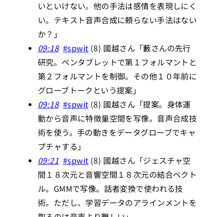
いといけない。他の手法は感情を表現しにく
い。テキスト音声合成に頼らない手法はない
か？」
09:18
#spwit
(8) 國越さん「藪さんの先行
研究。ペンタブレットで第１フォルマントと
第２フォルマントを制御。その他１０年前に
グローブトークという提案」
09:18
#spwit
(8) 國越さん「提案。身体運
動から音声に特徴量空間を写像。音声合成技
術を使う。手の動きをデータグローブでキャ
プチャする」
09:21
#spwit
(8) 國越さん「ジェスチャ空
間１８次元と音響空間１８次元の結合ベクト
ル。GMMで写像。話者変換で使われる技
術。ただし、学習データのアラインメントを
取るのは音声より難しい」