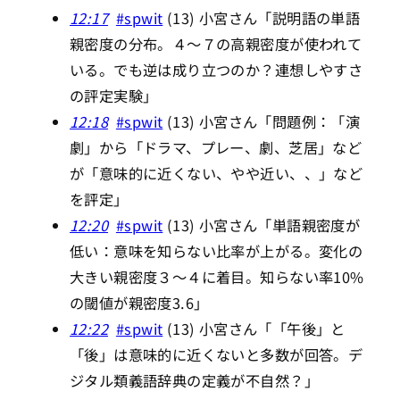
12:17
#spwit
(13) 小宮さん「説明語の単語
親密度の分布。４～７の高親密度が使われて
いる。でも逆は成り立つのか？連想しやすさ
の評定実験」
12:18
#spwit
(13) 小宮さん「問題例：「演
劇」から「ドラマ、プレー、劇、芝居」など
が「意味的に近くない、やや近い、、」など
を評定」
12:20
#spwit
(13) 小宮さん「単語親密度が
低い：意味を知らない比率が上がる。変化の
大きい親密度３～４に着目。知らない率10%
の閾値が親密度3.6」
12:22
#spwit
(13) 小宮さん「「午後」と
「後」は意味的に近くないと多数が回答。デ
ジタル類義語辞典の定義が不自然？」