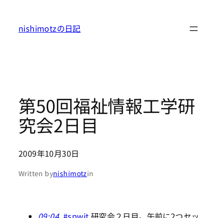
内
容
nishimotzの日記
を
ス
キ
ッ
プ
第50回福祉情報工学研
究会2日目
2009年10月30日
Written by
nishimotz
in
09:04
#spwit
研究会２日目。午前に2つセッ