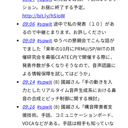
ション。お昼に終了する予定。
http://bit.ly/hSIoW
09:06
#spwit
途中で私の発表（１０）があ
るので中継とまります。お許しください
09:09
#spwit
ゆうべの懇親会でこんな話が
でました「来年の10月にPRMU/SP/WITの共
催研究会を幕張CEATEC内で開催する際に、
発表件数が多くなりそうなので、音声認識に
よる情報保障を試してはどうか」
09:14
#spwit
(8) 國越さん「手の動きを入
力としたリアルタイム音声生成系における鼻
音の合成とピッチ制御に関する検討」
09:16
#spwit
(8) 國越さん「構音障害者支
援技術。手話、コミュニケーションボード、
VOCAなどがある。手話は相手も知っていな