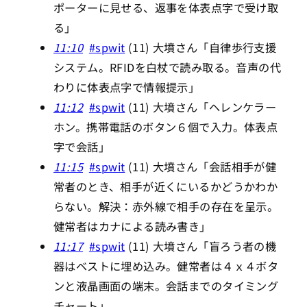
ポーターに見せる、返事を体表点字で受け取
る」
11:10
#spwit
(11) 大墳さん「自律歩行支援
システム。RFIDを白杖で読み取る。音声の代
わりに体表点字で情報提示」
11:12
#spwit
(11) 大墳さん「ヘレンケラー
ホン。携帯電話のボタン６個で入力。体表点
字で会話」
11:15
#spwit
(11) 大墳さん「会話相手が健
常者のとき、相手が近くにいるかどうかわか
らない。解決：赤外線で相手の存在を呈示。
健常者はカナによる読み書き」
11:17
#spwit
(11) 大墳さん「盲ろう者の機
器はベストに埋め込み。健常者は４ｘ４ボタ
ンと液晶画面の端末。会話までのタイミング
チャート」