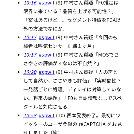
10:16
#spwit
(9) 中村さん質疑「F0推定は
限界に来ている？品質を上げる可能性？」
「案はあるけど。。セグメント特徴をPCA以
外の方法でなにか」
10:17
#spwit
(9) 中村さん質疑「今回の被
験者は呼気センサー訓練１ヶ月」
10:17
#spwit
(9) 中村さん質疑「MOSでさ
さやきの評価が４なのは不自然？」
10:20
#spwit
(9) 中村さん質疑「人の声と
して自然か、ささやきも評価」「実時間性？
一発話ごとに処理。ディレイは対策していな
い。将来の課題」「F0も言語情報なしでスペ
クトルと対応させる」
10:58
#spwit
(10) 西本発表終了。最初にツ
イッターのユーザ登録の reCAPTCHA をお見
せしました（笑）