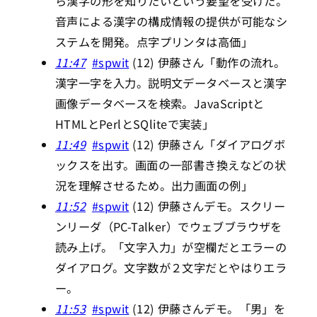
ら漢字の形を知りたいという要望を受けた。
音声による漢字の構成情報の提供が可能なシ
ステムを開発。点字プリンタは高価」
11:47
#spwit
(12) 伊藤さん「動作の流れ。
漢字一字を入力。説明文データベースと漢字
画像データベースを検索。JavaScriptと
HTMLとPerlとSQliteで実装」
11:49
#spwit
(12) 伊藤さん「ダイアログボ
ックスを出す。画面の一部書き換えなどの状
況を理解させるため。出力画面の例」
11:52
#spwit
(12) 伊藤さんデモ。スクリー
ンリーダ（PC-Talker）でウェブブラウザを
読み上げ。「文字入力」が空欄だとエラーの
ダイアログ。文字数が２文字だとやはりエラ
ー。
11:53
#spwit
(12) 伊藤さんデモ。「男」を