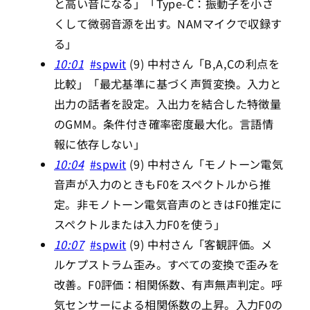
と高い音になる」「Type-C：振動子を小さ
くして微弱音源を出す。NAMマイクで収録す
る」
10:01
#spwit
(9) 中村さん「B,A,Cの利点を
比較」「最尤基準に基づく声質変換。入力と
出力の話者を設定。入出力を結合した特徴量
のGMM。条件付き確率密度最大化。言語情
報に依存しない」
10:04
#spwit
(9) 中村さん「モノトーン電気
音声が入力のときもF0をスペクトルから推
定。非モノトーン電気音声のときはF0推定に
スペクトルまたは入力F0を使う」
10:07
#spwit
(9) 中村さん「客観評価。メ
ルケプストラム歪み。すべての変換で歪みを
改善。F0評価：相関係数、有声無声判定。呼
気センサーによる相関係数の上昇。入力F0の