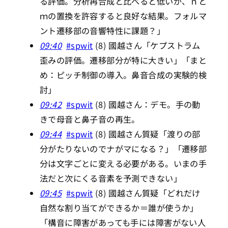
る評価。分析再合成と比べると低いが、ｎと
ｍの置換を許容すると良好な結果。フォルマ
ント遷移部の音響特性に課題？」
09:40
#spwit
(8) 國越さん「ケプストラム
歪みの評価。遷移部分が特に大きい」「まと
め：ピッチ制御の導入。鼻音合成の実験的検
討」
09:42
#spwit
(8) 國越さん：デモ。手の動
きで母音と鼻子音の再生。
09:44
#spwit
(8) 國越さん質疑「渡りの部
分がたりないのでナがマになる？」「遷移部
分は文字ごとに変える必要がある。いまの手
法だと次にくる音素を予測できない」
09:45
#spwit
(8) 國越さん質疑「どれだけ
自然な割り当てができるか＝誰が使うか」
「構音に障害があっても手には障害がない人