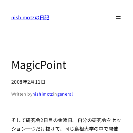
内
容
nishimotzの日記
を
ス
キ
ッ
プ
MagicPoint
2008年2月11日
Written by
nishimotz
in
general
そして研究会2日目の金曜日。自分の研究会をセッ
ション一つだけ抜けて、同じ島根大学の中で開催