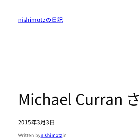
内
容
nishimotzの日記
を
ス
キ
ッ
プ
Michael Curr
2015年3月3日
Written by
nishimotz
in