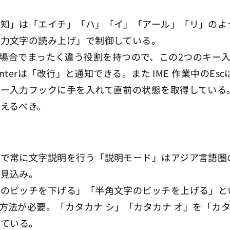
通知」は「エイチ」「ハ」「イ」「アール」「リ」のよ
入力文字の読み上げ」で制御している。
それ以外の場合でまったく違う役割を持つので、この2つの
nterは「改行」と通知できる。また IME 作業中のE
ー入力フックに手を入れて直前の状態を取得している。な
えるべき。
動で常に文字説明を行う「説明モード」はアジア言語圏
の見込み。
ナのピッチを下げる」「半角文字のピッチを上げる」と
法が必要。「カタカナ シ」「カタカナ オ」を「カタカ
きている。