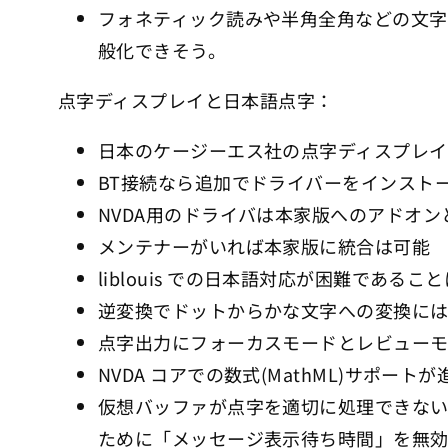
フォネティック読みや半角全角などの文字の
般化できそう。
点字ディスプレイと日本語点字：
日本のケージーエス社の点字ディスプレイ
BT接続なら追加でドライバーをインスト
NVDA用のドライバは本家版へのアドオン
メンテナーがいれば本家版に統合は可能
liblouis での日本語対応が困難であるこ
逆変換でドットからかな文字への変換には
点字出力にフォーカスモードとレビュー
NVDA コアでの数式(MathML)サ
仮想バッファが点字を適切に処理できな
ために「メッセージ表示待ち時間」を無