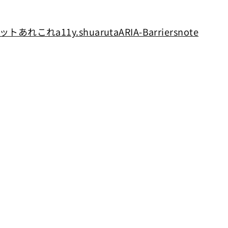
ットあれこれ
a11y.shuaruta
ARIA-Barriers
note