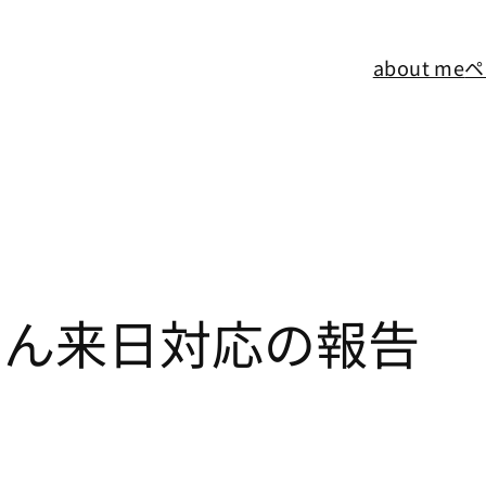
about me
ペ
an さん来日対応の報告