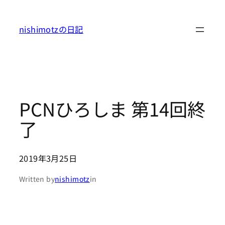
内
容
nishimotzの日記
を
ス
キ
ッ
プ
PCNひろしま 第14回終
了
2019年3月25日
Written by
nishimotz
in