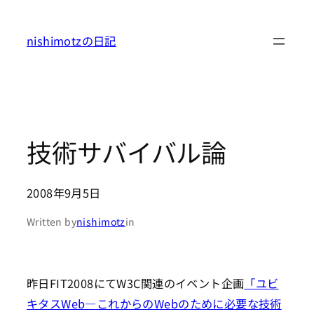
内
容
nishimotzの日記
を
ス
キ
ッ
プ
技術サバイバル論
2008年9月5日
Written by
nishimotz
in
昨日FIT2008にてW3C関連のイベント企画
「ユビ
キタスWeb―これからのWebのために必要な技術