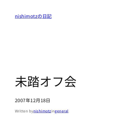
内
容
nishimotzの日記
を
ス
キ
ッ
プ
未踏オフ会
2007年12月18日
Written by
nishimotz
in
general