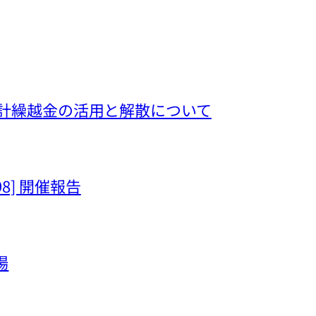
hima 会計繰越金の活用と解散について
[98] 開催報告
場