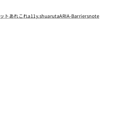
ットあれこれ
a11y.shuaruta
ARIA-Barriers
note