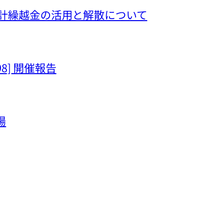
hima 会計繰越金の活用と解散について
[98] 開催報告
場