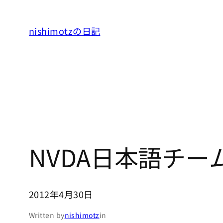
内
容
nishimotzの日記
を
ス
キ
ッ
プ
NVDA日本語チー
2012年4月30日
Written by
nishimotz
in