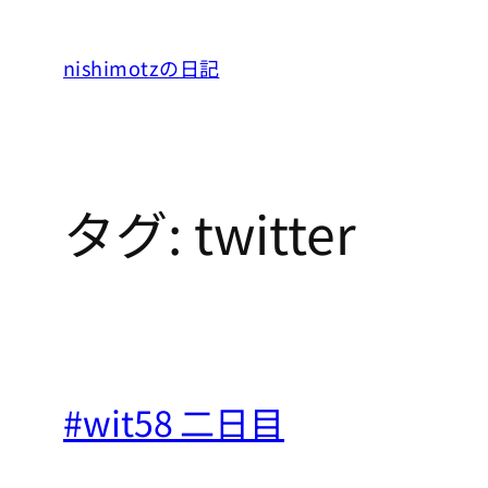
内
容
nishimotzの日記
を
ス
キ
ッ
タグ:
twitter
プ
#wit58 二日目