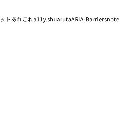
ットあれこれ
a11y.shuaruta
ARIA-Barriers
note