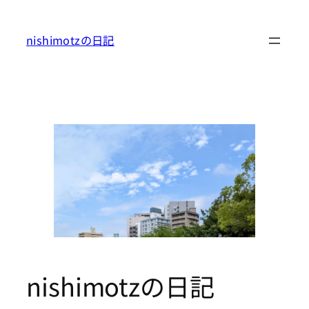
内
容
nishimotzの日記
を
ス
キ
ッ
プ
nishimotzの日記