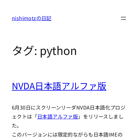
内
容
nishimotzの日記
を
ス
キ
タグ:
python
ッ
プ
NVDA日本語アルファ版
6月30日にスクリーンリーダNVDA日本語化プロジ
ェクトは「
日本語アルファ版
」をリリースしまし
た。
このバージョンには限定的ながらも日本語IMEの